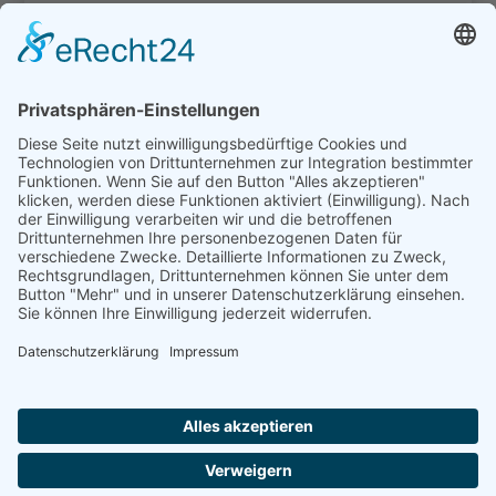
Testament – auf Kneipenblock wirksam
Mahnbescheid – auf wirksame
Verjährungsunterbrechung achten
Arbeitszeugnis- Anspruch auf Schlussformel
Kategorien
Kategorien
Archiv
Archiv
Mandanteninformationen
Barrierefreiheitserklärung
Impressum
Datenschutzerklärung
Cookie-Einstellungen