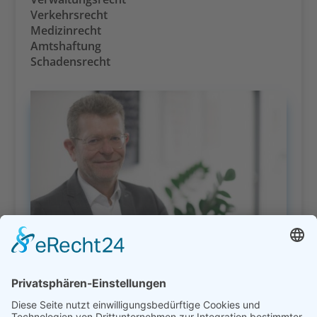
Verkehrsrecht
Medizinrecht
Amtshaftung
Schadensrecht
Direktkontakt